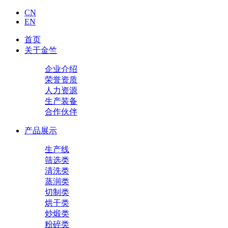
CN
EN
首页
关于金竺
企业介绍
荣誉资质
人力资源
生产装备
合作伙伴
产品展示
生产线
筛选类
清洗类
蒸润类
切制类
烘干类
炒煅类
粉碎类