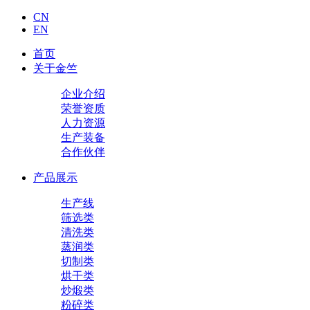
CN
EN
首页
关于金竺
企业介绍
荣誉资质
人力资源
生产装备
合作伙伴
产品展示
生产线
筛选类
清洗类
蒸润类
切制类
烘干类
炒煅类
粉碎类