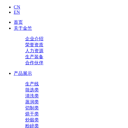
CN
EN
首页
关于金竺
企业介绍
荣誉资质
人力资源
生产装备
合作伙伴
产品展示
生产线
筛选类
清洗类
蒸润类
切制类
烘干类
炒煅类
粉碎类