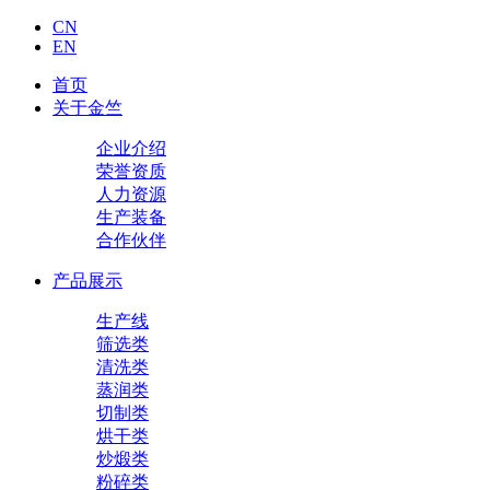
CN
EN
首页
关于金竺
企业介绍
荣誉资质
人力资源
生产装备
合作伙伴
产品展示
生产线
筛选类
清洗类
蒸润类
切制类
烘干类
炒煅类
粉碎类