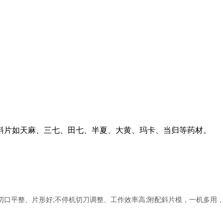
斜片如天麻、三七、田七、半夏、大黄、玛卡、当归等药材。
切口平整、片形好;不停机切刀调整、工作效率高;附配斜片模，一机多用