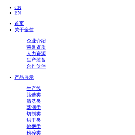
CN
EN
首页
关于金竺
企业介绍
荣誉资质
人力资源
生产装备
合作伙伴
产品展示
生产线
筛选类
清洗类
蒸润类
切制类
烘干类
炒煅类
粉碎类