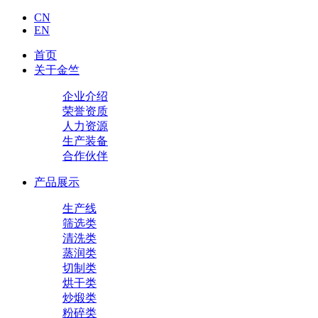
CN
EN
首页
关于金竺
企业介绍
荣誉资质
人力资源
生产装备
合作伙伴
产品展示
生产线
筛选类
清洗类
蒸润类
切制类
烘干类
炒煅类
粉碎类