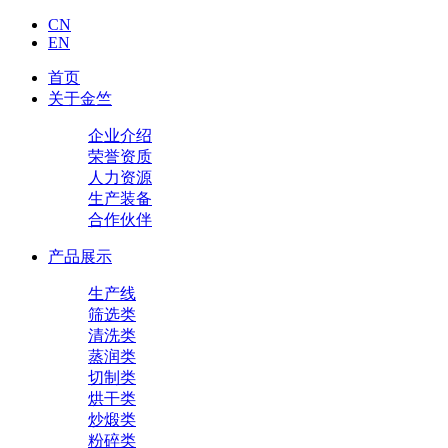
CN
EN
首页
关于金竺
企业介绍
荣誉资质
人力资源
生产装备
合作伙伴
产品展示
生产线
筛选类
清洗类
蒸润类
切制类
烘干类
炒煅类
粉碎类