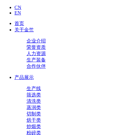
CN
EN
首页
关于金竺
企业介绍
荣誉资质
人力资源
生产装备
合作伙伴
产品展示
生产线
筛选类
清洗类
蒸润类
切制类
烘干类
炒煅类
粉碎类